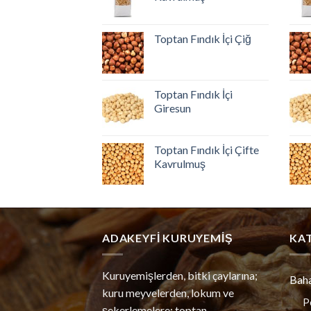
Toptan Fındık İçi Çiğ
Toptan Fındık İçi
Giresun
Toptan Fındık İçi Çifte
Kavrulmuş
ADAKEYFI KURUYEMIŞ
KA
Kuruyemişlerden, bitki çaylarına;
Bah
kuru meyvelerden, lokum ve
P
şekerlemelere; toptan