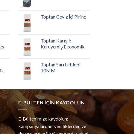
Toptan Ceviz İçi Pirinç
Toptan Karışık
ks
Kuruyemiş Ekonomik
Toptan Sarı Leblebi
ik
10MM
E-BÜLTEN IÇIN KAYDOLUN
E-Bültenimize kaydolun;
kampanyalardan, yeniliklerden ve
duyurulardan ilk siz haberdar olun!