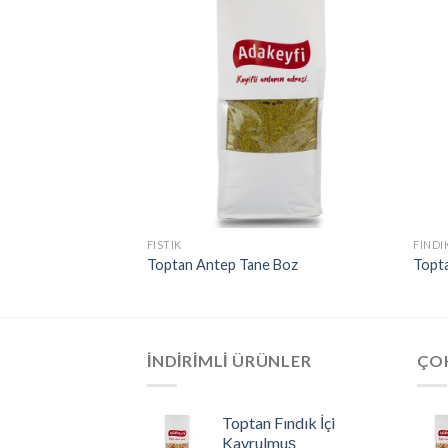
FISTIK
FINDI
lmuş Fıstık Özel
Toptan Antep Tane Boz
Topta
İNDIRIMLI ÜRÜNLER
ÇO
Toptan Fındık İçi
Kavrulmuş