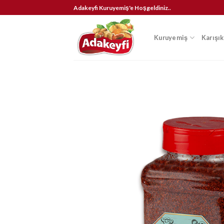
İçeriğe
Adakeyfi Kuruyemiş'e Hoşgeldiniz..
atla
Kuruyemiş
Karışı