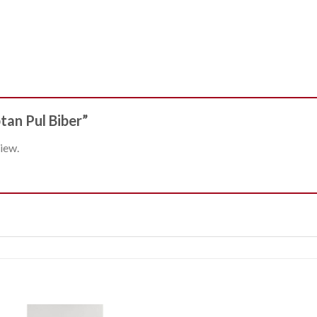
ptan Pul Biber”
iew.