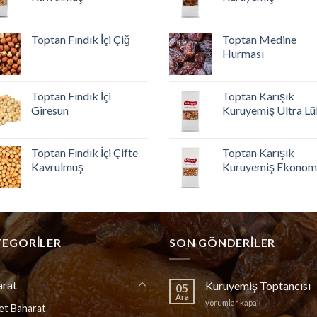
Toptan Fındık İçi Çiğ
Toptan Medine
Hurması
Toptan Fındık İçi
Toptan Karışık
Giresun
Kuruyemiş Ultra Lü
Toptan Fındık İçi Çifte
Toptan Karışık
Kavrulmuş
Kuruyemiş Ekonom
TEGORILER
SON GÖNDERILER
arat
Kuruyemiş Toptancısı
05
Ara
Kuruyemiş
yorumlar kapalı
et Baharat
Toptancısı