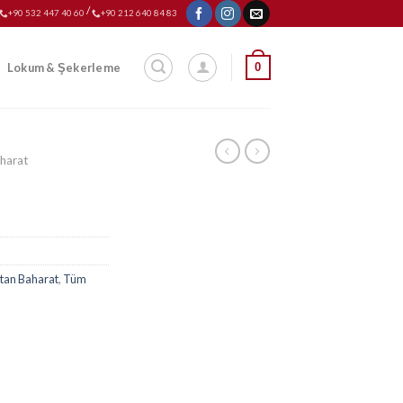
/
+90 532 447 40 60
+90 212 640 84 83
0
Lokum & Şekerleme
harat
tan Baharat
,
Tüm