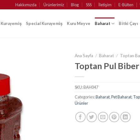
Hakkımızda
Ürünlerimiz
Blog
SSS
İletişim
E-Bülten
k Kuruyemiş
Special Kuruyemiş
Kuru Meyve
Baharat
Bitki Çayı
Ana Sayfa
/
Baharat
/
Toptan Ba
Toptan Pul Biber
SKU:
BAH047
Categories:
Baharat
,
Pet Baharat
,
Top
Ürünler