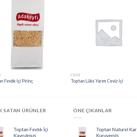
K
CEVIZ
n Fındık İçi Pirinç
Toptan Lüks Yarım Ceviz İçi
K SATAN ÜRÜNLER
ÖNE ÇIKANLAR
Toptan Fındık İçi
Toptan Naturel Kar
Kavrulmuş
Kuruyemiş