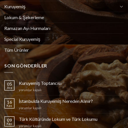
Kuruyemiş
Lokum & Şekerleme
Ramazan Ayı Hurmaları
Special Kuruyemiş
Tüm Ürünler
SON GÖNDERILER
Kuruyemiş Toptancısı
05
Ara
Kuruyemiş
yorumlar kapalı
Toptancısı
için
İstanbulda Kuruyemiş Nereden Alınır?
16
Kas
İstanbulda
yorumlar kapalı
Kuruyemiş
Nereden
Türk Kültüründe Lokum ve Türk Lokumu
09
Alınır?
Kas
Türk
yorumlar kapalı
için