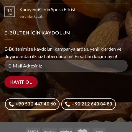
Kültüründe
Lokum
Kuruyemişlerin Spora Etkisi
11
ve
Eki
Kuruyemişlerin
yorumlar kapalı
Türk
Spora
Lokumu
Etkisi
için
için
E-BÜLTEN IÇIN KAYDOLUN
E-Bültenimize kaydolun; kampanyalardan, yeniliklerden ve
duyurulardan ilk siz haberdar olun! Fırsatları kaçırmayın!
+90 532 447 40 60
+90 212 640 84 83