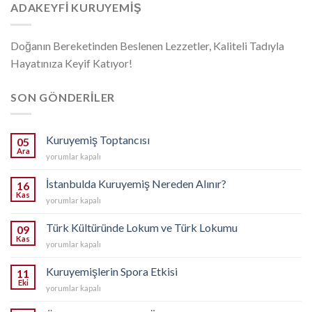
ADAKEYFI KURUYEMIŞ
Doğanın Bereketinden Beslenen Lezzetler, Kaliteli Tadıyla
Hayatınıza Keyif Katıyor!
SON GÖNDERILER
Kuruyemiş Toptancısı
05
Ara
Kuruyemiş
yorumlar kapalı
Toptancısı
için
İstanbulda Kuruyemiş Nereden Alınır?
16
Kas
İstanbulda
yorumlar kapalı
Kuruyemiş
Nereden
Türk Kültüründe Lokum ve Türk Lokumu
09
Alınır?
Kas
Türk
yorumlar kapalı
için
Kültüründe
Lokum
Kuruyemişlerin Spora Etkisi
11
ve
Eki
Kuruyemişlerin
yorumlar kapalı
Türk
Spora
Lokumu
Etkisi