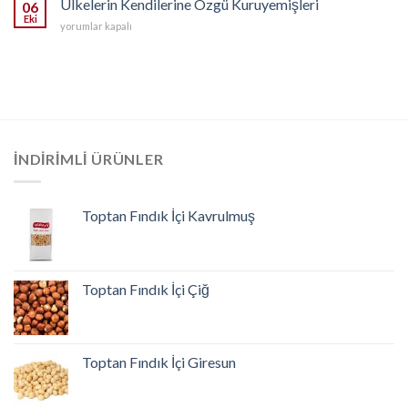
Ülkelerin Kendilerine Özgü Kuruyemişleri
için
06
için
Eki
Ülkelerin
yorumlar kapalı
Kendilerine
Özgü
Kuruyemişleri
için
İNDIRIMLI ÜRÜNLER
Toptan Fındık İçi Kavrulmuş
Toptan Fındık İçi Çiğ
Toptan Fındık İçi Giresun