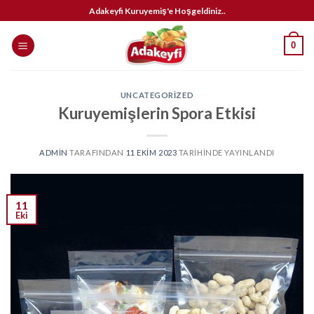
İçeriğe
Adakeyfi Kuruyemiş'e Hoşgeldiniz..
atla
0
UNCATEGORIZED
Kuruyemişlerin Spora Etkisi
ADMIN
TARAFINDAN
11 EKIM 2023
TARIHINDE YAYINLANDI
11
Eki