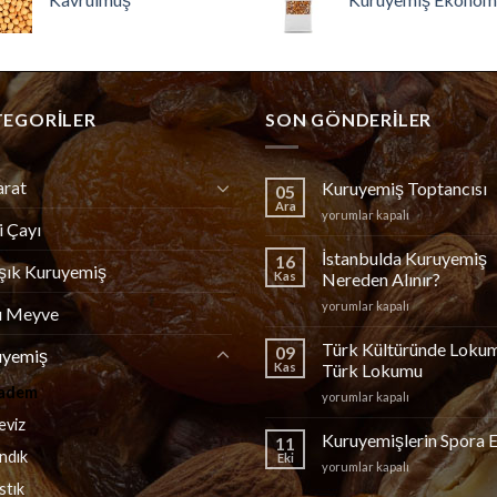
TEGORILER
SON GÖNDERILER
arat
Kuruyemiş Toptancısı
05
Ara
Kuruyemiş
yorumlar kapalı
i Çayı
Toptancısı
için
İstanbulda Kuruyemiş
16
şık Kuruyemiş
Kas
Nereden Alınır?
İstanbulda
yorumlar kapalı
u Meyve
Kuruyemiş
Nereden
Türk Kültüründe Loku
09
uyemiş
Alınır?
Kas
Türk Lokumu
için
adem
Türk
yorumlar kapalı
Kültüründe
eviz
Lokum
Kuruyemişlerin Spora E
11
ve
ındık
Eki
Kuruyemişlerin
yorumlar kapalı
Türk
Spora
stık
Lokumu