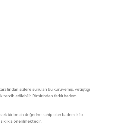
tarafından sizlere sunulan bu kuruyemiş, yetiştiği
tercih edilebilir. Birbirinden farklı badem
üksek bir besin değerine sahip olan badem, kilo
ıklıkla önerilmektedir.