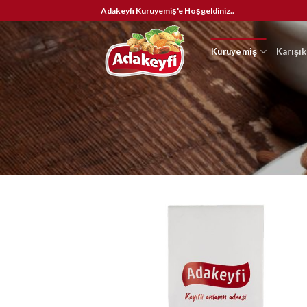
İçeriğe
Adakeyfi Kuruyemiş'e Hoşgeldiniz..
atla
Kuruyemiş
Karışı