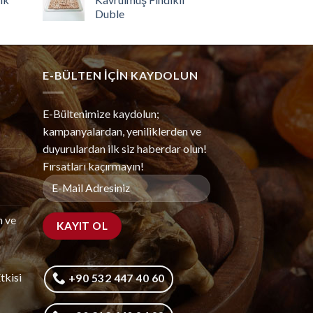
Duble
E-BÜLTEN IÇIN KAYDOLUN
E-Bültenimize kaydolun;
kampanyalardan, yeniliklerden ve
duyurulardan ilk siz haberdar olun!
Fırsatları kaçırmayın!
m ve
tkisi
+90 532 447 40 60