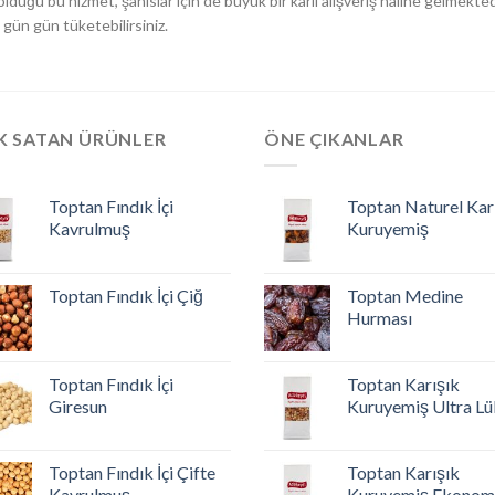
ş olduğu bu hizmet, şahıslar için de büyük bir karlı alışveriş haline gelmekt
 gün gün tüketebilirsiniz.
K SATAN ÜRÜNLER
ÖNE ÇIKANLAR
Toptan Fındık İçi
Toptan Naturel Kar
Kavrulmuş
Kuruyemiş
Toptan Fındık İçi Çiğ
Toptan Medine
Hurması
Toptan Fındık İçi
Toptan Karışık
Giresun
Kuruyemiş Ultra Lü
Toptan Fındık İçi Çifte
Toptan Karışık
Kavrulmuş
Kuruyemiş Ekonom