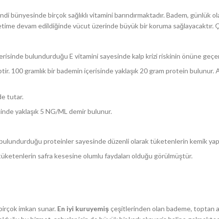
di bünyesinde birçok sağlıklı vitamini barındırmaktadır. Badem, günlük ola
etime devam edildiğinde vücut üzerinde büyük bir koruma sağlayacaktır. Çe
İçerisinde bulundurduğu E vitamini sayesinde kalp krizi riskinin önüne geçer
ir. 100 gramlık bir bademin içerisinde yaklaşık 20 gram protein bulunur. 
e tutar.
çinde yaklaşık 5 NG/ML demir bulunur.
e bulundurduğu proteinler sayesinde düzenli olarak tüketenlerin kemik yapı
i tüketenlerin safra kesesine olumlu faydaları olduğu görülmüştür.
 birçok imkan sunar.
En iyi kuruyemiş
çeşitlerinden olan bademe, toptan al