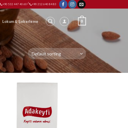
/
+90 532 447 40 60
+90 212 640 84 83
0
Lokum & Şekerleme