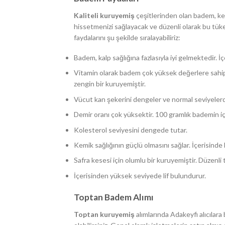
Kaliteli kuruyemiş
çeşitlerinden olan badem, ken
hissetmenizi sağlayacak ve düzenli olarak bu tük
faydalarını şu şekilde sıralayabiliriz:
Badem, kalp sağlığına fazlasıyla iyi gelmektedir. 
Vitamin olarak badem çok yüksek değerlere sahipt
zengin bir kuruyemiştir.
Vücut kan şekerini dengeler ve normal seviyelerd
Demir oranı çok yüksektir. 100 gramlık bademin i
Kolesterol seviyesini dengede tutar.
Kemik sağlığının güçlü olmasını sağlar. İçerisind
Safra kesesi için olumlu bir kuruyemiştir. Düzenl
İçerisinden yüksek seviyede lif bulundurur.
Toptan Badem Alımı
Toptan kuruyemiş
alımlarında Adakeyfi alıcılara