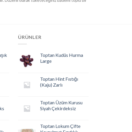
edir. Düzenli olarak tüketeceğiniz bademi toplu bir
ÜRÜNLER
ışık
Toptan Kudüs Hurma
Large
Toptan Hint Fıstığı
(Kaju) Zarlı
Toptan Üzüm Kurusu
ks
Siyah Çekirdeksiz
Toptan Lokum Çifte
ik
Kavrulmuş Fındıklı