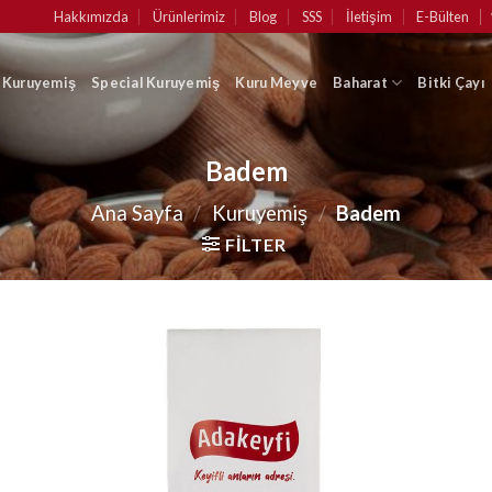
Hakkımızda
Ürünlerimiz
Blog
SSS
İletişim
E-Bülten
k Kuruyemiş
Special Kuruyemiş
Kuru Meyve
Baharat
Bitki Çayı
Badem
Ana Sayfa
/
Kuruyemiş
/
Badem
FILTER