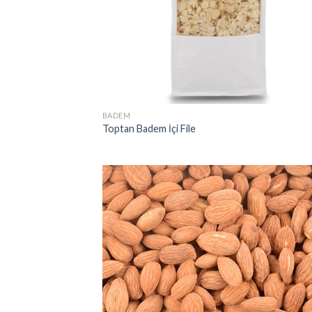
BADEM
Toptan Badem İçi File