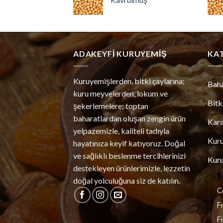
ADAKEYFI KURUYEMIŞ
KA
Kuruyemişlerden, bitki çaylarına;
Bah
kuru meyvelerden, lokum ve
Bitk
şekerlemelere; toptan
baharatlardan oluşan zengin ürün
Karı
yelpazemizle, kaliteli tadıyla
Kur
hayatınıza keyif katıyoruz. Doğal
ve sağlıklı beslenme tercihlerinizi
Kur
destekleyen ürünlerimizle, lezzetin
B
doğal yolculuğuna siz de katılın.
C
F
Fı