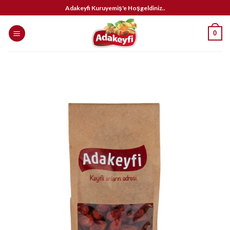
İçeriğe
Adakeyfi Kuruyemiş'e Hoşgeldiniz..
atla
0