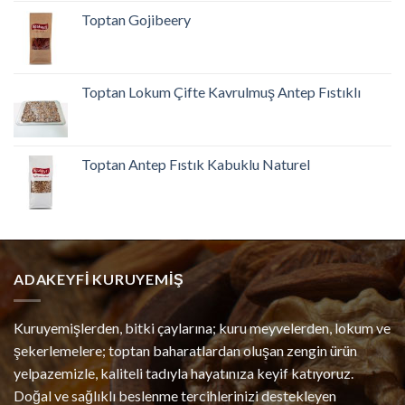
Toptan Gojibeery
Toptan Lokum Çifte Kavrulmuş Antep Fıstıklı
Toptan Antep Fıstık Kabuklu Naturel
ADAKEYFI KURUYEMIŞ
Kuruyemişlerden, bitki çaylarına; kuru meyvelerden, lokum ve
şekerlemelere; toptan baharatlardan oluşan zengin ürün
yelpazemizle, kaliteli tadıyla hayatınıza keyif katıyoruz.
Doğal ve sağlıklı beslenme tercihlerinizi destekleyen