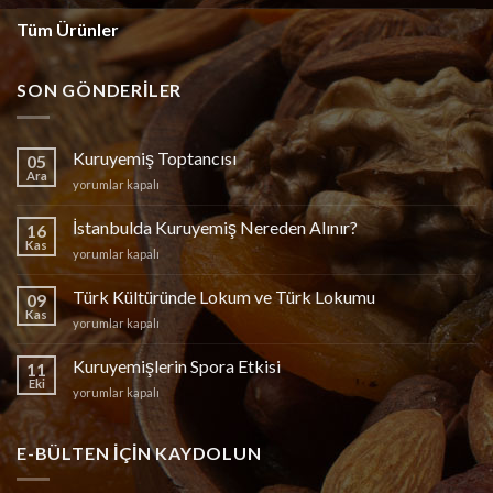
Tüm Ürünler
SON GÖNDERILER
Kuruyemiş Toptancısı
05
Ara
Kuruyemiş
yorumlar kapalı
Toptancısı
için
İstanbulda Kuruyemiş Nereden Alınır?
16
Kas
İstanbulda
yorumlar kapalı
Kuruyemiş
Nereden
Türk Kültüründe Lokum ve Türk Lokumu
09
Alınır?
Kas
Türk
yorumlar kapalı
için
Kültüründe
Lokum
Kuruyemişlerin Spora Etkisi
11
ve
Eki
Kuruyemişlerin
yorumlar kapalı
Türk
Spora
Lokumu
Etkisi
için
için
E-BÜLTEN IÇIN KAYDOLUN