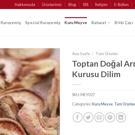
Hakkımızda
Ürünlerimiz
Blog
SSS
İletişim
E-Bülten
k Kuruyemiş
Special Kuruyemiş
Kuru Meyve
Baharat
Bitki Çayı
Ana Sayfa
/
Tüm Ürünler
Toptan Doğal A
Kurusu Dilim
SKU:
MEY027
Categories:
Kuru Meyve
,
Tüm Ürünle