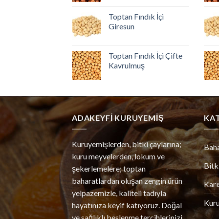
Toptan Fındık İçi
Giresun
Toptan Fındık İçi Çifte
Kavrulmuş
ADAKEYFI KURUYEMIŞ
KA
Kuruyemişlerden, bitki çaylarına;
Bah
kuru meyvelerden, lokum ve
Bitk
şekerlemelere; toptan
baharatlardan oluşan zengin ürün
Karı
yelpazemizle, kaliteli tadıyla
Kur
hayatınıza keyif katıyoruz. Doğal
ve sağlıklı beslenme tercihlerinizi