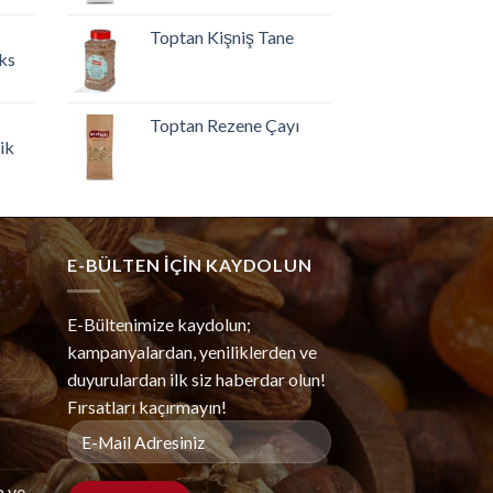
Toptan Kişniş Tane
ks
Toptan Rezene Çayı
ik
E-BÜLTEN IÇIN KAYDOLUN
E-Bültenimize kaydolun;
kampanyalardan, yeniliklerden ve
duyurulardan ilk siz haberdar olun!
Fırsatları kaçırmayın!
m ve