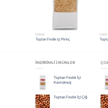
FINDIK
CEVIZ
avrulmuş
Toptan Fındık İçi Pirinç
Topta
İNDIRIMLI ÜRÜNLER
ÇO
Toptan Fındık İçi
Kavrulmuş
Toptan Fındık İçi Çiğ