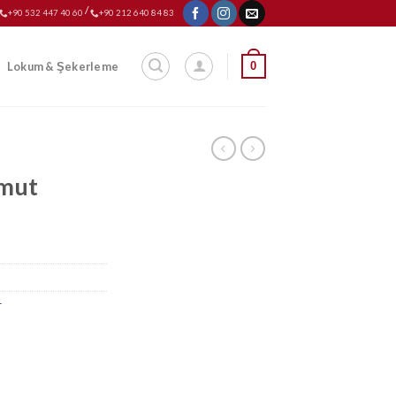
/
+90 532 447 40 60
+90 212 640 84 83
0
Lokum & Şekerleme
rmut
r