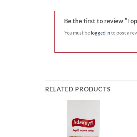
Be the first to review “T
You must be
logged in
to post a rev
RELATED PRODUCTS