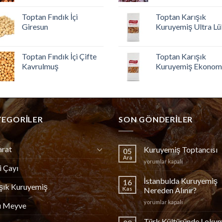
Toptan Fındık İçi
Toptan Karışık
Giresun
Kuruyemiş Ultra Lü
Toptan Fındık İçi Çifte
Toptan Karışık
Kavrulmuş
Kuruyemiş Ekonom
TEGORILER
SON GÖNDERILER
arat
Kuruyemiş Toptancısı
05
Ara
Kuruyemiş
yorumlar kapalı
i Çayı
Toptancısı
için
İstanbulda Kuruyemiş
16
şık Kuruyemiş
Kas
Nereden Alınır?
İstanbulda
yorumlar kapalı
u Meyve
Kuruyemiş
Nereden
Türk Kültüründe Loku