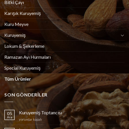
Bitki Çayı
Karışık Kuruyemiş
Kuru Meyve
Kuruyemiş
Lokum & Şekerleme
Ramazan Ayı Hurmaları
Special Kuruyemiş
Tüm Ürünler
SON GÖNDERILER
Kuruyemiş Toptancısı
05
Ara
Kuruyemiş
yorumlar kapalı
Toptancısı
için