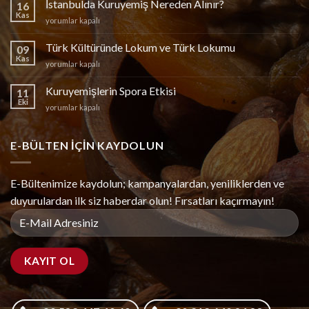
İstanbulda Kuruyemiş Nereden Alınır?
16
Kas
İstanbulda
yorumlar kapalı
Kuruyemiş
Nereden
Türk Kültüründe Lokum ve Türk Lokumu
09
Alınır?
Kas
Türk
yorumlar kapalı
için
Kültüründe
Lokum
Kuruyemişlerin Spora Etkisi
11
ve
Eki
Kuruyemişlerin
yorumlar kapalı
Türk
Spora
Lokumu
Etkisi
için
için
E-BÜLTEN IÇIN KAYDOLUN
E-Bültenimize kaydolun; kampanyalardan, yeniliklerden ve
duyurulardan ilk siz haberdar olun! Fırsatları kaçırmayın!