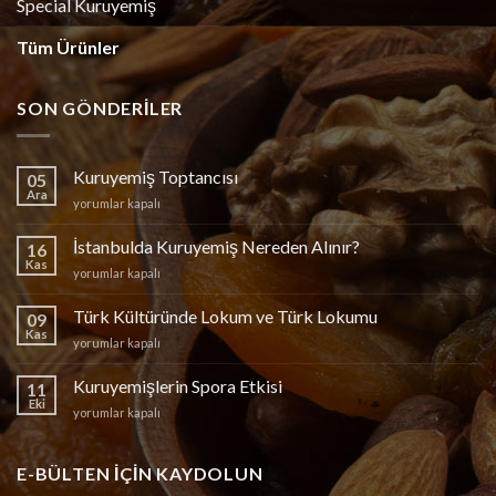
Special Kuruyemiş
Tüm Ürünler
SON GÖNDERILER
Kuruyemiş Toptancısı
05
Ara
Kuruyemiş
yorumlar kapalı
Toptancısı
için
İstanbulda Kuruyemiş Nereden Alınır?
16
Kas
İstanbulda
yorumlar kapalı
Kuruyemiş
Nereden
Türk Kültüründe Lokum ve Türk Lokumu
09
Alınır?
Kas
Türk
yorumlar kapalı
için
Kültüründe
Lokum
Kuruyemişlerin Spora Etkisi
11
ve
Eki
Kuruyemişlerin
yorumlar kapalı
Türk
Spora
Lokumu
Etkisi
için
için
E-BÜLTEN IÇIN KAYDOLUN