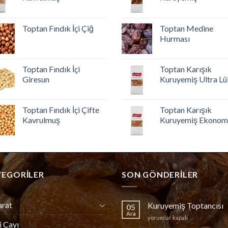
Toptan Fındık İçi Çiğ
Toptan Medine
Hurması
Toptan Fındık İçi
Toptan Karışık
Giresun
Kuruyemiş Ultra Lü
Toptan Fındık İçi Çifte
Toptan Karışık
Kavrulmuş
Kuruyemiş Ekonom
TEGORILER
SON GÖNDERILER
arat
Kuruyemiş Toptancısı
05
Ara
Kuruyemiş
yorumlar kapalı
i Çayı
Toptancısı