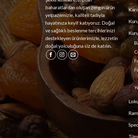
baharatlardan oluşan zengin ürün
Karı
yelpazemizle, kaliteli tadıyla
Kur
hayatınıza keyif katıyoruz. Doğal
ve sağlıklı beslenme tercihlerinizi
Kur
destekleyen ürünlerimizle, lezzetin
B
doğal yolculuğuna siz de katılın.
C
F
Fı
L
Ye
Lok
Rama
Spec
Tüm