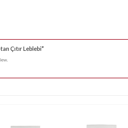
tan Çıtır Leblebi”
iew.