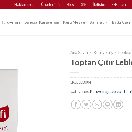
Hakkımızda
Ürünlerimiz
Blog
SSS
İletişim
E-Bülten
k Kuruyemiş
Special Kuruyemiş
Kuru Meyve
Baharat
Bitki Çayı
Ana Sayfa
/
Kuruyemiş
/
Leblebi
Toptan Çıtır Lebl
SKU:
LEB004
Categories:
Kuruyemiş
,
Leblebi
,
Tüm 