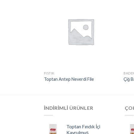
FISTIK
BADE
ikola
Toptan Antep Neverdi File
Çiğ 
İNDIRIMLI ÜRÜNLER
ÇO
Toptan Fındık İçi
Kavrulmuş