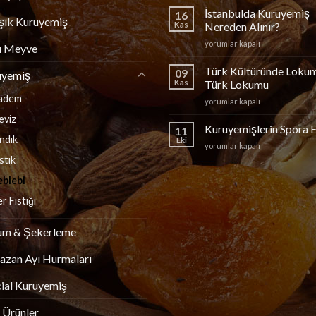
için
İstanbulda Kuruyemiş
16
şık Kuruyemiş
Kas
Nereden Alınır?
İstanbulda
yorumlar kapalı
u Meyve
Kuruyemiş
Nereden
Türk Kültüründe Loku
09
uyemiş
Alınır?
Kas
Türk Lokumu
için
adem
Türk
yorumlar kapalı
Kültüründe
eviz
Lokum
Kuruyemişlerin Spora E
11
ve
ındık
Eki
Kuruyemişlerin
yorumlar kapalı
Türk
Spora
stık
Lokumu
Etkisi
için
eblebi
için
r Fıstığı
um & Şekerleme
zan Ayı Hurmaları
ial Kuruyemiş
 Ürünler