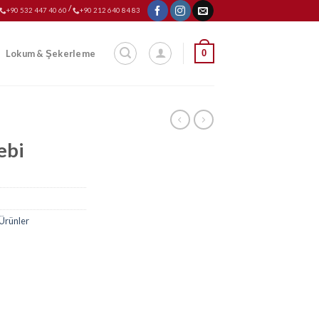
/
+90 532 447 40 60
+90 212 640 84 83
0
Lokum & Şekerleme
ebi
Ürünler