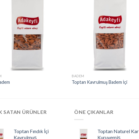
M
BADEM
Badem
Toptan Kavrulmuş Badem İçi
K SATAN ÜRÜNLER
ÖNE ÇIKANLAR
Toptan Fındık İçi
Toptan Naturel Kar
Kavrulmuş
Kuruyemiş