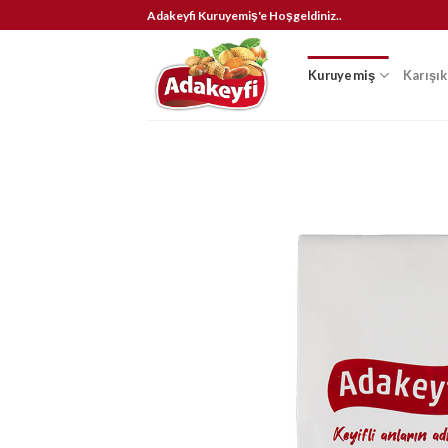
İçeriğe
Adakeyfi Kuruyemiş'e Hoşgeldiniz..
atla
Kuruyemiş
Karışı