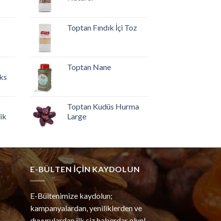
Toptan Fındık İçi Toz
Toptan Nane
ks
Toptan Kudüs Hurma
ik
Large
E-BÜLTEN IÇIN KAYDOLUN
E-Bültenimize kaydolun;
kampanyalardan, yeniliklerden ve
duyurulardan ilk siz haberdar olun!