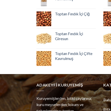
Toptan Fındık İçi Çiğ
Toptan Fındık İçi
Giresun
Toptan Fındık İçi Çifte
Kavrulmuş
ADAKEYFI KURUYEMIŞ
KA
Kuruyemişlerden, bitki çaylarına;
Bah
kuru meyvelerden, lokum ve
Bitk
şekerlemelere; toptan