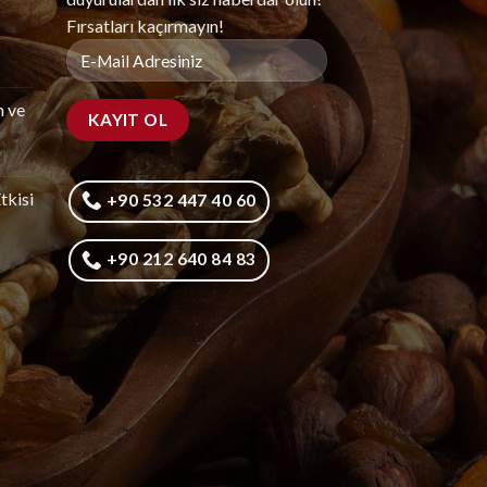
Fırsatları kaçırmayın!
m ve
tkisi
+90 532 447 40 60
+90 212 640 84 83