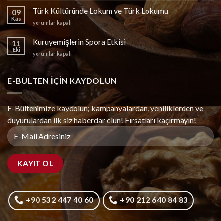
Nereden
Türk Kültüründe Lokum ve Türk Lokumu
09
Alınır?
Kas
Türk
yorumlar kapalı
için
Kültüründe
Lokum
Kuruyemişlerin Spora Etkisi
11
ve
Eki
Kuruyemişlerin
yorumlar kapalı
Türk
Spora
Lokumu
Etkisi
için
için
E-BÜLTEN IÇIN KAYDOLUN
E-Bültenimize kaydolun; kampanyalardan, yeniliklerden ve
duyurulardan ilk siz haberdar olun! Fırsatları kaçırmayın!
+90 532 447 40 60
+90 212 640 84 83