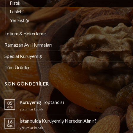
Fıstık
Leblebi
Yer Fıstığı
Lokum & Şekerleme
Ramazan Ayı Hurmaları
Special Kuruyemiş
Tüm Ürünler
SON GÖNDERILER
Kuruyemiş Toptancısı
05
Ara
Kuruyemiş
yorumlar kapalı
Toptancısı
için
İstanbulda Kuruyemiş Nereden Alınır?
16
Kas
İstanbulda
yorumlar kapalı
Kuruyemiş