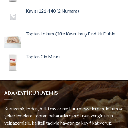
Kayısı 121-140 (2 Numara)
Toptan Lokum Çifte Kavrulmuş Fındıklı Duble
Toptan Cin Mısırı
ADAKEYFI KURUYEMIŞ
Kuruyemişlerden, bitki çaylarına; kuru meyvelerden, lokum ve
şekerlemelere; toptan baharatlardan oluşan zengin ürün
yelpazemizle, kaliteli tadıyla hayatınıza keyif katıyoruz.