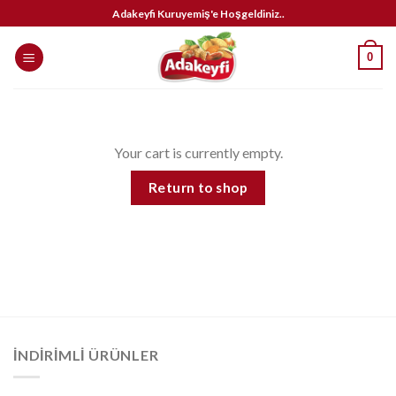
İçeriğe
Adakeyfi Kuruyemiş'e Hoşgeldiniz..
atla
0
Your cart is currently empty.
Return to shop
İNDIRIMLI ÜRÜNLER