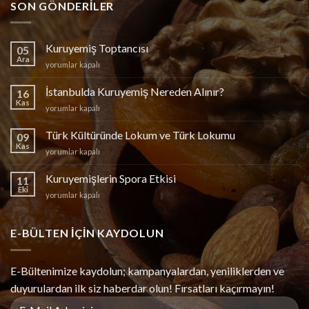
SON GÖNDERILER
Kuruyemiş Toptancısı
05
Ara
Kuruyemiş
yorumlar kapalı
Toptancısı
için
İstanbulda Kuruyemiş Nereden Alınır?
16
Kas
İstanbulda
yorumlar kapalı
Kuruyemiş
Nereden
Türk Kültüründe Lokum ve Türk Lokumu
09
Alınır?
Kas
Türk
yorumlar kapalı
için
Kültüründe
Lokum
Kuruyemişlerin Spora Etkisi
11
ve
Eki
Kuruyemişlerin
yorumlar kapalı
Türk
Spora
Lokumu
Etkisi
için
için
E-BÜLTEN IÇIN KAYDOLUN
E-Bültenimize kaydolun; kampanyalardan, yeniliklerden ve
duyurulardan ilk siz haberdar olun! Fırsatları kaçırmayın!